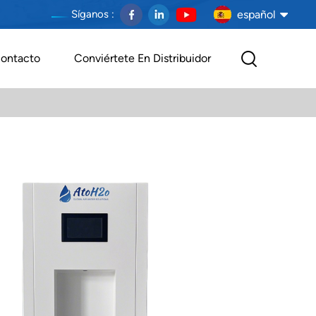
español
Síganos :
ontacto
Conviértete En Distribuidor
English
français
Deutsch
español
português
العربية
Melayu
Indonesia