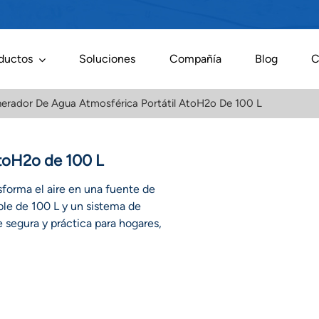
ductos
Soluciones
Compañía
Blog
C
erador De Agua Atmosférica Portátil AtoH2o De 100 L
AtoH2o de 100 L
forma el aire en una fuente de
ble de 100 L y un sistema de
e segura y práctica para hogares,