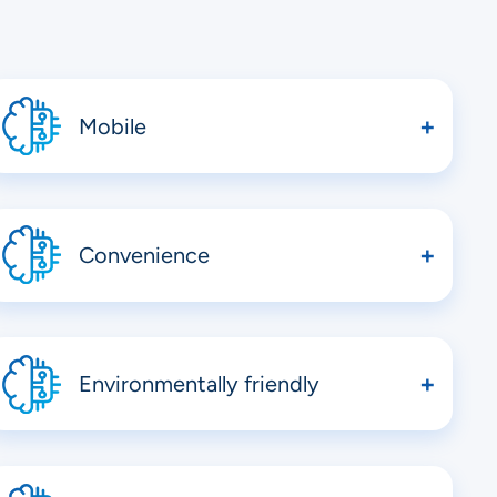
Mobile
Easy transportation to anywhere needed
Convenience
Water production is at the point of use, right where
you need it.
Environmentally friendly
Reduces the need for plastic water bottles, logistic
and transportation. Reduces carbon footprint.