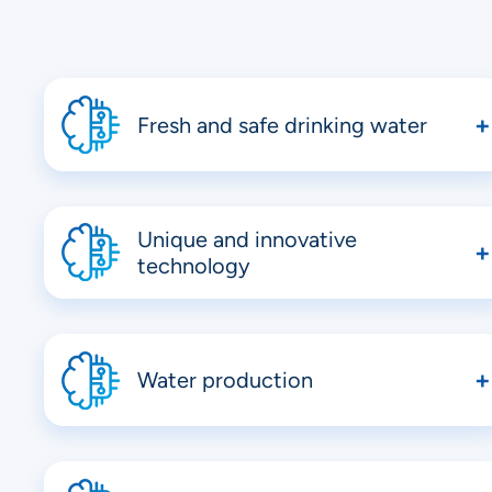
Fresh and safe drinking water
Best-quality drinking water extracted from air.
Purification and filtration systems combined with
UV lamp ensure clean, safe and tasty drinking water
Unique and innovative
available throughout the day.
technology
Our revolutionary, patented condensation system
produces up to 100 liters of drinking water from air
per day
Water production
In a wide range of climate and humidity conditions:
starts from 30°C and 80% humidity.