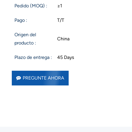
Pedido (MOQ) :
≥1
Pago :
T/T
Origen del
China
producto :
Plazo de entrega :
45 Days
PREGUNTE AHORA