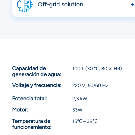
Off-grid solution
no plumbing or municipal infrastructure needed
Capacidad de
100 L (30 ℃; 80 % HR)
generación de agua:
Voltaje y frecuencia:
220 V, 50/60 Hz
Potencia total:
2,3 kW
Motor:
53W
Temperatura de
15℃～38℃
funcionamiento: