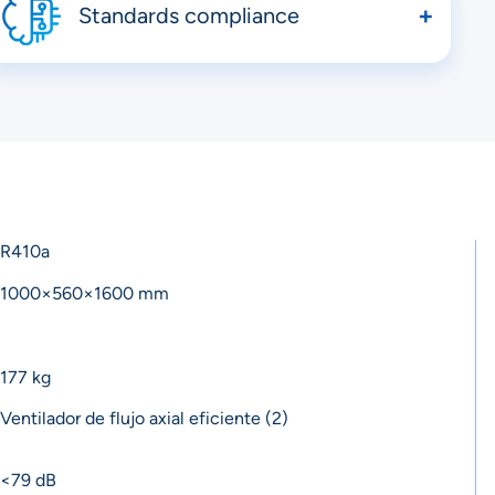
Standards compliance
Complies with international drinking water safety
standards
R410a
1000×560×1600 mm
177 kg
Ventilador de flujo axial eficiente (2)
<79 dB