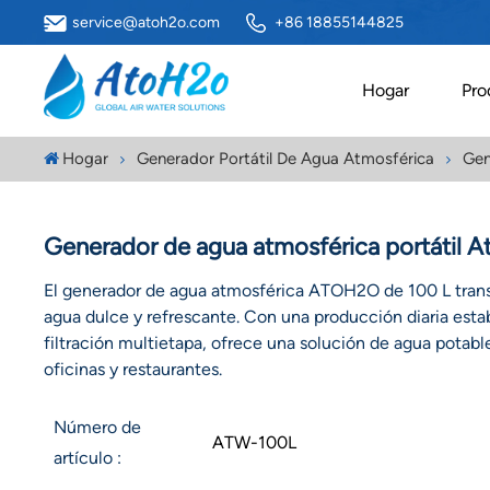
service@atoh2o.com
+86 18855144825
Hogar
Pro
Hogar
Generador Portátil De Agua Atmosférica
Gen
Generador de agua atmosférica portátil 
El generador de agua atmosférica ATOH2O de 100 L trans
agua dulce y refrescante. Con una producción diaria esta
filtración multietapa, ofrece una solución de agua potabl
oficinas y restaurantes.
Número de
ATW-100L
artículo :