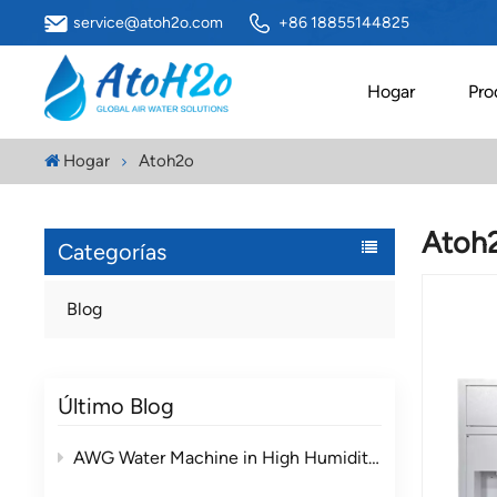
service@atoh2o.com
+86 18855144825
Hogar
Pro
Hogar
Atoh2o
Atoh
Categorías
Blog
Último Blog
AWG Water Machine in High Humidity vs Low Humidity Environments