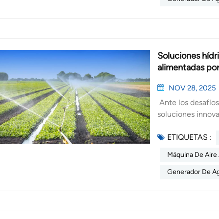
la extracción de 
significativament
desciende por deb
de los acuíferos 
agua. Adaptación 
el aire se conden
recurso infinito
de aire a agua pe
en las paredes de
energía que las p
temporales, centr
purificación: El 
consumo de energí
que posibilita un
embargo, esta agu
Soluciones hídr
subproductos noci
la reconstrucción
Esta es la princi
alimentadas por
alimentados con e
agua atmosférica 
agua recolectada
menor, en consona
resultados de apl
filtración de sed
NOV 28, 2025
cambio climático
que sufría una se
ósmosis inversa (
Ante los desafíos
ahorros a largo pl
conjuntamente ge
por UV. Mineraliz
soluciones innova
de las soluciones
potable a refugio
máquinas agregan
prometedoras es 
como facturas de 
no solo obtuviero
débilmente alcalin
ETIQUETAS :
del aire y convert
de filtración. Pa
también fue relat
contaminación se
exploraremos las 
de ganancia y may
Máquina De Aire
rápidamente. Adem
suele circular pe
soluciones solare
escasez de sumini
tradicionales de 
principales ventaj
Generador De Ag
una máquina aire-
generación de ai
funcionar correct
restricciones de l
avanzada para ext
se vuelven más ef
adopción generali
AWG. No es necesa
potable. Este pro
están desarrollan
residentes de mu
antelación ni dep
condensar el vapo
personal, así com
del aire, aliviand
siempre que haya e