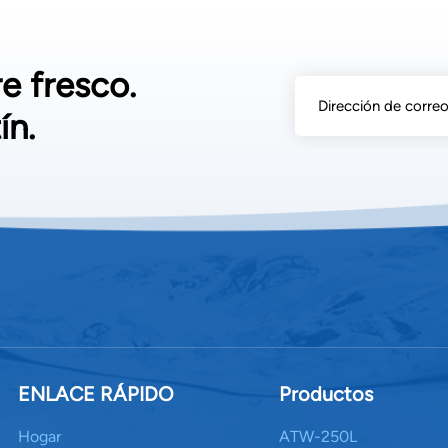
 de respuesta Recursos de capacitación para operadores Red de té
ometa la certificación y la garantía. Un proveedor de buena re
ral. Conclusión: Tomar la decisión correcta Invertir en un Máquina industrial de conversión de aire
re fresco.
a Es una decisión que impactará sus operaciones durante los p
res —capacidad de producción de agua, eficiencia energética, i
ín.
e de certificación— estará preparado para elegir un sistema qu
de que la opción más barata rara vez es la más rentable. Priorice 
izar su máquina de conversión de aire a agua La inversión gene
ENLACE RÁPIDO
Productos
Hogar
ATW-250L