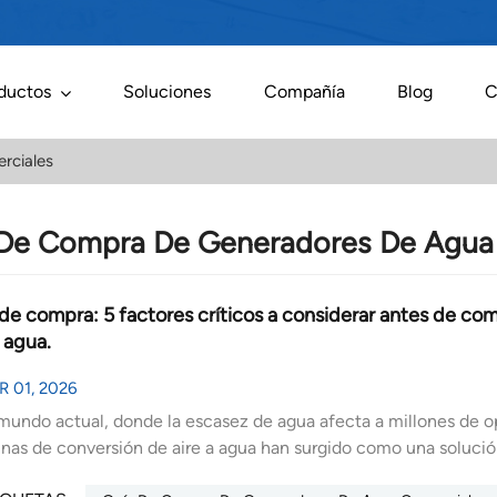
ductos
Soluciones
Compañía
Blog
C
rciales
 De Compra De Generadores De Agua
de compra: 5 factores críticos a considerar antes de co
a agua.
R 01, 2026
mundo actual, donde la escasez de agua afecta a millones de o
nas de conversión de aire a agua han surgido como una solució
 puede transformar la humedad ambiental en agua limpia y pota