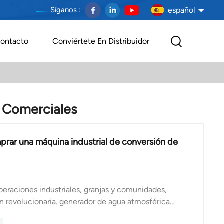
español
Síganos :
ontacto
Conviértete En Distribuidor
English
français
Deutsch
 Comerciales
español
mprar una máquina industrial de conversión de
português
العربية
peraciones industriales, granjas y comunidades,
Melayu
n revolucionaria. generador de agua atmosférica
ble, proporcionando una solución confiable.
Indonesia