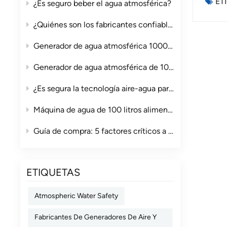
ET
soluc
¿Es seguro beber el agua atmosférica?
embar
¿Quiénes son los fabricantes confiables de generadores de agua y aire en China?
consid
Capac
Generador de agua atmosférica 1000L comercial | AtoH2O
de agu
por día
Generador de agua atmosférica de 100 litros para clubes: una solución de agua potable más inteligente para espacios de ocio de alta gama.
usuarios
model
¿Es segura la tecnología aire-agua para el agua potable? La guía completa.
escas
Máquina de agua de 100 litros alimentada por aire vs. agua embotellada: la verdadera comparación de costos para empresas.
diversas
opera
Guía de compra: 5 factores críticos a considerar antes de comprar una máquina industrial de conversión de aire a agua.
sus s
eficiencia en u
mejor; compare l
ETIQUETAS
Algunas unid
electricidad según tu
operat
Atmospheric Water Safety
proyeccio
Fabricantes De Generadores De Aire Y
gener