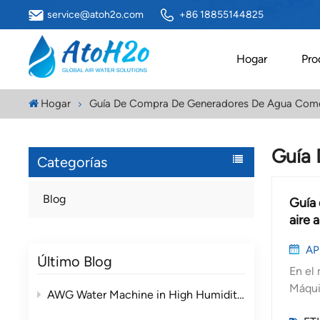
service@atoh2o.com
+86 18855144825
Hogar
Pro
Hogar
Guía De Compra De Generadores De Agua Come
Guía
Categorías
Blog
Guía 
aire 
AP
Último Blog
En el 
Máqui
AWG Water Machine in High Humidity vs Low Humidity Environments
(AWG)