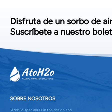
tiempo
compr
industrial con apoyo integ
Disfruta de un sorbo de ai
a agu
facto
Suscríbete a nuestro bolet
soport
Recuer
garant
SOBRE NOSOTROS
Atoh2o specializes in the design and