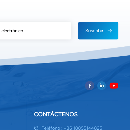
cnicos de servicio certificados Nunca
putación respalda sus productos. generador de agua
róximos años. Al evaluar cuidadosamente estos cinco
Suscribir
doneidad climática, calidad de construcción y
e ofrezca un rendimiento confiable y un valor real.
la fiabilidad, la eficiencia y el soporte integral para
ra beneficios para su negocio.
CONTÁCTENOS
Teléfono : +86 18855144825