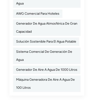
con hum
Agua
en tu
AWG Comercial Para Hoteles
agua Si opera en un clima árido, es posible que necesite una máquina diseñada específicamente para entornos de baja
humed
Generador De Agua Atmosférica De Gran
incorpo
manten
Capacidad
construcción Materiales resistentes a la corrosión (a
Solución Sostenible Para El Agua Potable
compresor
de re
Sistema Comercial De Generación De
en su región
esencial para 
Agua
olores
Generador De Aire A Agua De 1000 Litros
microbiológica). Consejo profesional: Elija u
tiempo d
Máquina Generadora De Aire A Agua De
posve
esenciales Certificación FDA/NSF para la seguridad del agu
100 Litros
Certifi
Mínim
cubren piezas, mano